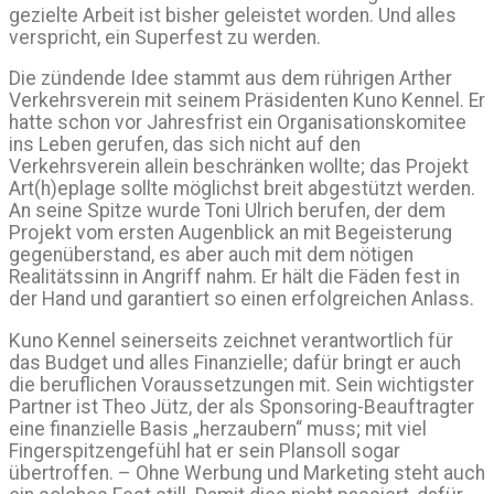
gezielte Arbeit ist bisher geleistet worden. Und alles
verspricht, ein Super­fest zu werden.
Die zündende Idee stammt aus dem rührigen Arther
Verkehrsverein mit sei­nem Prä­sidenten Kuno Kennel. Er
hatte schon vor Jahresfrist ein Organisati­ons­komitee
ins Leben gerufen, das sich nicht auf den
Verkehrsverein allein beschränken wollte; das Projekt
Art(h)eplage soll­te möglichst breit abgestützt werden.
An seine Spitze wurde Toni Ulrich berufen, der dem
Pro­jekt vom ersten Augenblick an mit Begeiste­rung
gegenüberstand, es aber auch mit dem nöti­gen
Realitätssinn in Angriff nahm. Er hält die Fäden fest in
der Hand und garantiert so einen erfolgreichen Anlass.
Kuno Kennel seinerseits zeichnet verantwortlich für
das Budget und alles Finanzielle; dafür bringt er auch
die beruflichen Voraussetzungen mit. Sein wichtigster
Partner ist Theo Jütz, der als Sponsoring-Beauftragter
eine finan­zielle Basis „herzaubern“ muss; mit viel
Finger­spitzen­gefühl hat er sein Plan­soll sogar
übertroffen. – Ohne Werbung und Marketing steht auch