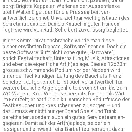
ein solches Fest still. Damit dies nicht passiert, dafür
sorgt Brigitte Kappeler. Weiter an der Aussenflanke
steht Walter Eigel, der für die Pressearbeit ver­
antwortlich zeich­net. Unverzichtbar wichtig ist auch das
Sekreta­riat, das bei Daniela Knüsel in guten Händen
liegt; sie wird von Ruth Schel­bert zuverlässig begleitet.
In der Kommunikationsbranche würde man diese
bisher erwähnten Dienste „Soft­ware“ nen­nen. Doch die
beste Software läuft nicht ohne gute „Hardware“,
sprich Festwirtschaft, Unter­haltung, Musik, Attraktionen
und eben die eigent­liche Art(h)eplage. Dieses 12x20m
grosse schwim­mende Podium vor der Nabeeri wird
unter der fachkundigen Leitung des Bauchefs Franz
Schelbert aufgerichtet. Er ist auch verantwortlich für
weitere bauliche Angelegenheiten, vom Strom bis zum
WC-Wagen… Köbi Weber seinerseits fungiert als Wirt
im Festzelt; er hat für die kulinarischen Bedürfnisse der
Festbesucher und -besu­cherinnen zu sorgen – und
dazu muss er nicht nur genügend Speis und Trank
bereithalten, sondern auch ein gutes Serviceteam en­
gagieren. Damit auf der Art(h)eplage, selber ein
rassiger und einwandfreier Barbetrieb herrscht, dazu