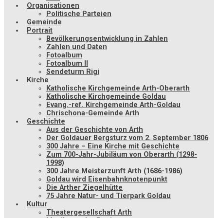
Organisationen
Politische Parteien
Gemeinde
Portrait
Bevölkerungsentwicklung in Zahlen
Zahlen und Daten
Fotoalbum
Fotoalbum II
Sendeturm Rigi
Kirche
Katholische Kirchgemeinde Arth-Oberarth
Katholische Kirchgemeinde Goldau
Evang.-ref. Kirchgemeinde Arth-Goldau
Chrischona-Gemeinde Arth
Geschichte
Aus der Geschichte von Arth
Der Goldauer Bergsturz vom 2. September 1806
300 Jahre – Eine Kirche mit Geschichte
Zum 700-Jahr-Jubiläum von Oberarth (1298-
1998)
300 Jahre Meisterzunft Arth (1686-1986)
Goldau wird Eisenbahnknotenpunkt
Die Arther Ziegelhütte
75 Jahre Natur- und Tierpark Goldau
Kultur
Theatergesellschaft Arth