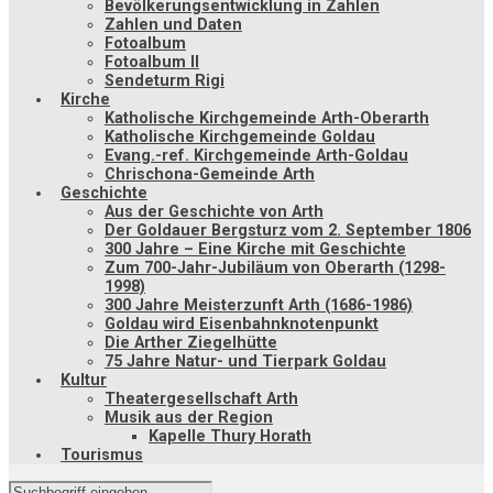
Bevölkerungsentwicklung in Zahlen
Zahlen und Daten
Fotoalbum
Fotoalbum II
Sendeturm Rigi
Kirche
Katholische Kirchgemeinde Arth-Oberarth
Katholische Kirchgemeinde Goldau
Evang.-ref. Kirchgemeinde Arth-Goldau
Chrischona-Gemeinde Arth
Geschichte
Aus der Geschichte von Arth
Der Goldauer Bergsturz vom 2. September 1806
300 Jahre – Eine Kirche mit Geschichte
Zum 700-Jahr-Jubiläum von Oberarth (1298-
1998)
300 Jahre Meisterzunft Arth (1686-1986)
Goldau wird Eisenbahnknotenpunkt
Die Arther Ziegelhütte
75 Jahre Natur- und Tierpark Goldau
Kultur
Theatergesellschaft Arth
Musik aus der Region
Kapelle Thury Horath
Tourismus