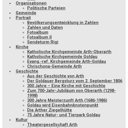
Organisationen
Politische Parteien
Gemeinde
Portrait
Bevölkerungsentwicklung in Zahlen
Zahlen und Daten
Fotoalbum
Fotoalbum II
Sendeturm Rigi
Kirche
Katholische Kirchgemeinde Arth-Oberarth
Katholische Kirchgemeinde Goldau
Evang.-ref. Kirchgemeinde Arth-Goldau
Chrischona-Gemeinde Arth
Geschichte
Aus der Geschichte von Arth
Der Goldauer Bergsturz vom 2. September 1806
300 Jahre – Eine Kirche mit Geschichte
Zum 700-Jahr-Jubiläum von Oberarth (1298-
1998)
300 Jahre Meisterzunft Arth (1686-1986)
Goldau wird Eisenbahnknotenpunkt
Die Arther Ziegelhütte
75 Jahre Natur- und Tierpark Goldau
Kultur
Theatergesellschaft Arth