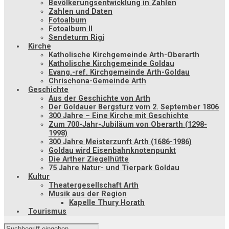
Bevölkerungsentwicklung in Zahlen
Zahlen und Daten
Fotoalbum
Fotoalbum II
Sendeturm Rigi
Kirche
Katholische Kirchgemeinde Arth-Oberarth
Katholische Kirchgemeinde Goldau
Evang.-ref. Kirchgemeinde Arth-Goldau
Chrischona-Gemeinde Arth
Geschichte
Aus der Geschichte von Arth
Der Goldauer Bergsturz vom 2. September 1806
300 Jahre – Eine Kirche mit Geschichte
Zum 700-Jahr-Jubiläum von Oberarth (1298-
1998)
300 Jahre Meisterzunft Arth (1686-1986)
Goldau wird Eisenbahnknotenpunkt
Die Arther Ziegelhütte
75 Jahre Natur- und Tierpark Goldau
Kultur
Theatergesellschaft Arth
Musik aus der Region
Kapelle Thury Horath
Tourismus