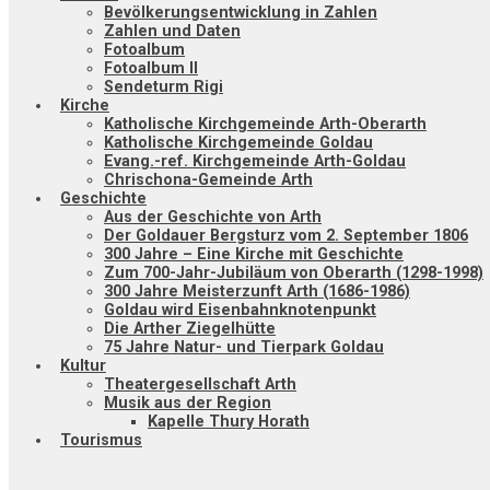
Bevölkerungsentwicklung in Zahlen
Zahlen und Daten
Fotoalbum
Fotoalbum II
Sendeturm Rigi
Kirche
Katholische Kirchgemeinde Arth-Oberarth
Katholische Kirchgemeinde Goldau
Evang.-ref. Kirchgemeinde Arth-Goldau
Chrischona-Gemeinde Arth
Geschichte
Aus der Geschichte von Arth
Der Goldauer Bergsturz vom 2. September 1806
300 Jahre – Eine Kirche mit Geschichte
Zum 700-Jahr-Jubiläum von Oberarth (1298-1998)
300 Jahre Meisterzunft Arth (1686-1986)
Goldau wird Eisenbahnknotenpunkt
Die Arther Ziegelhütte
75 Jahre Natur- und Tierpark Goldau
Kultur
Theatergesellschaft Arth
Musik aus der Region
Kapelle Thury Horath
Tourismus