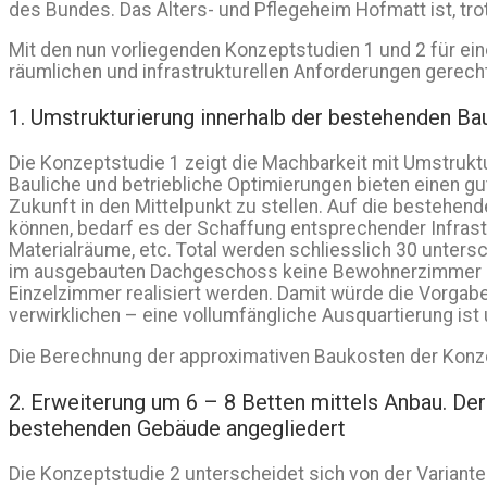
des Bundes. Das Alters- und Pflegeheim Hofmatt ist, tro
Mit den nun vorliegenden Konzeptstudien 1 und 2 für ei
räumlichen und infrastrukturellen Anforderungen gerech
1. Umstrukturierung innerhalb der bestehenden B
Die Konzeptstudie 1 zeigt die Machbarkeit mit Umstruk
Bauliche und betriebliche Optimierungen bieten einen g
Zukunft in den Mittelpunkt zu stellen. Auf die bestehen
können, bedarf es der Schaffung entsprechender Infras
Materialräume, etc. Total werden schliesslich 30 unter
im ausgebauten Dachgeschoss keine Bewohnerzimmer zu. 
Einzelzimmer realisiert werden. Damit würde die Vorgabe
verwirklichen – eine vollumfängliche Ausquartierung ist
Die Berechnung der approximativen Baukosten der Konzept
2. Erweiterung um 6 – 8 Betten mittels Anbau. D
bestehenden Gebäude angegliedert
Die Konzeptstudie 2 unterscheidet sich von der Varian