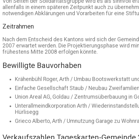
Von Seiten der Solidaritätsgruppe wird es als sinnvoll e
allenfalls in einem späteren Zeitpunkt auch zu überne
notwendigen Abklärungen und Vorarbeiten für eine Stift
Zeitrahmen
Nach dem Entscheid des Kantons wird sich der Gemeind
2007 erwartet werden. Die Projektierungsphase wird mi
frühestens Mitte 2008 erfolgen könnte.
Bewilligte Bauvorhaben
Krähenbühl Roger, Arth / Umbau Bootswerkstatt un
Einfache Gesellschaft Staub / Neubau Zweifamilien
Union Areal AG, Goldau / Zentrumsüberbauung in G
Unterallmeindkorporation Arth / Wiederinstandstel
Hürlisegg
Grieco Alberto, Arth / Umnutzung Garage zu Wohnra
Verkaufszahlen Tageskarten-Gemeinde 