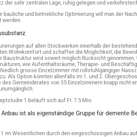
tz der sehr zentralen Lage, ruhig gelegen und verkehrste
ne bauliche und betriebliche Optimierung will man der Na
t werden.
ausubstanz
turierungen auf allen Stockwerken innerhalb der bestehe
uten Wohnkomfort und schaffen die Möglichkeit, die Bewo
de Baustruktur wird soweit möglich Rücksicht genommen. U
trukturen, wie Aufenthaltsräume, Therapie- und Beschäft
schiedlich grosse Einzelzimmer mit rollstuhlgängiger Na
Als Option könnten allenfalls im 1. und 2. Obergeschoss
 des Gemeinderates von 35 Einzelzimmern knapp nicht erfül
 unumgänglich.
studie 1 beläuft sich auf Fr. 7.5 Mio.
er Anbau ist als eigenständige Gruppe für demente
te 1 im Wesentlichen durch den eingeschossigen Anbau au