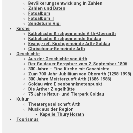
Bevölkerungsentwicklung in Zahlen
Zahlen und Daten
Fotoalbum
Fotoalbum II
Sendeturm Rigi
Kirche
Katholische Kirchgemeinde Arth-Oberarth
Katholische Kirchgemeinde Goldau
Evang.-ref. Kirchgemeinde Arth-Goldau
Chrischona-Gemeinde Arth
Geschichte
Aus der Geschichte von Arth
Der Goldauer Bergsturz vom 2. September 1806
300 Jahre – Eine Kirche mit Geschichte
Zum 700-Jahr-Jubiläum von Oberarth (1298-1998)
300 Jahre Meisterzunft Arth (1686-1986)
Goldau wird Eisenbahnknotenpunkt
Die Arther Ziegelhütte
75 Jahre Natur- und Tierpark Goldau
Kultur
Theatergesellschaft Arth
Musik aus der Region
Kapelle Thury Horath
Tourismus