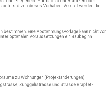
ters- und Pflegeheim Hofmatt zu unterstützen oder
s unterstützen dieses Vorhaben. Vorerst werden die
en bestimmen. Eine Abstimmungsvorlage kann nicht vor
 unter optimalen Voraussetzungen ein Baubeginn
Büroräume zu Wohnungen (Projektänderungen)
rgstrasse, Zünggelistrasse und Strasse Bräpfet-