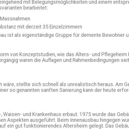
 eingehend mit Belegungsmöglichkeiten und einem entspr
varianten bearbeitet:
en Massnahmen
bstanz mit derzeit 35 Einzelzimmern
nbau ist als eigenständige Gruppe für demente Bewohner
Form von Konzeptstudien, wie das Alters- und Pflegeheim
orgängig waren die Auflagen und Rahmenbedingungen seit
h wäre, stellte sich schnell als unrealistisch heraus. Am
r so genannten sanften Sanierung kann der heute erforde
-, Waisen- und Krankenhaus erbaut. 1975 wurde das Gebä
chen Aspekten ausgeführt. Beim Innenausbau hingegen wur
 ein gut funktionierendes Altersheim gelegt. Das Gebäu