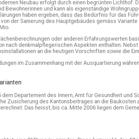
ernen Neubau erfolgt durch einen begrünten Lichthof. D
und Bewohnerinnen und kann als eigenständige Wohngrup
ärungen haben ergeben, dass das Bedürfnis für das Führe
t von der Sanierung des Hauptgebäudes gemäss Variante 1
Mio.
lächenberechnungen oder anderen Erfahrungswerten basie
ion nach denkmalpflegerischen Aspekten enthalten. Nebst 
stallationen an die heutigen Vorschriften sowie die Ein
ndungen im Zusammenhang mit der Ausquartierung während
arianten
dem Departement des Innern, Amt für Gesundheit und Soz
sche Zusicherung des Kantonsbeitrages an die Baukosten au
gerechnet. Das heisst, bis ca. Mitte 2006 liegen dem Geme