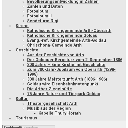
Bevölkerungsentwicklung in Zahlen
Zahlen und Daten
Fotoalbum
Fotoalbum II
Sendeturm Rigi
Kirche
Katholische Kirchgemeinde Arth-Oberarth
Katholische Kirchgemeinde Goldau
Evang.-ref. Kirchgemeinde Arth-Goldau
Chrischona-Gemeinde Arth
Geschichte
Aus der Geschichte von Arth
Der Goldauer Bergsturz vom 2. September 1806
300 Jahre – Eine Kirche mit Geschichte
Zum 700-Jahr-Jubiläum von Oberarth (1298-
1998)
300 Jahre Meisterzunft Arth (1686-1986)
Goldau wird Eisenbahnknotenpunkt
Die Arther Ziegelhütte
75 Jahre Natur- und Tierpark Goldau
Kultur
Theatergesellschaft Arth
Musik aus der Region
Kapelle Thury Horath
Tourismus