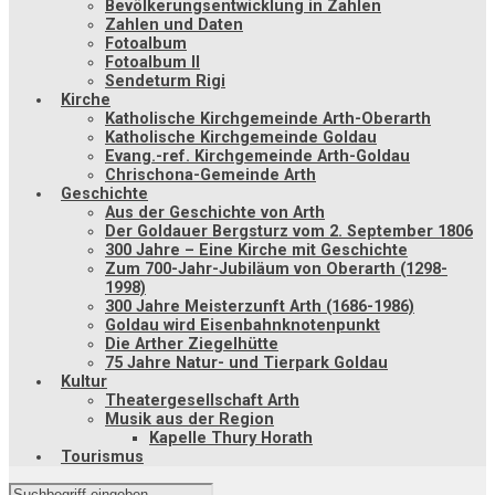
Bevölkerungsentwicklung in Zahlen
Zahlen und Daten
Fotoalbum
Fotoalbum II
Sendeturm Rigi
Kirche
Katholische Kirchgemeinde Arth-Oberarth
Katholische Kirchgemeinde Goldau
Evang.-ref. Kirchgemeinde Arth-Goldau
Chrischona-Gemeinde Arth
Geschichte
Aus der Geschichte von Arth
Der Goldauer Bergsturz vom 2. September 1806
300 Jahre – Eine Kirche mit Geschichte
Zum 700-Jahr-Jubiläum von Oberarth (1298-
1998)
300 Jahre Meisterzunft Arth (1686-1986)
Goldau wird Eisenbahnknotenpunkt
Die Arther Ziegelhütte
75 Jahre Natur- und Tierpark Goldau
Kultur
Theatergesellschaft Arth
Musik aus der Region
Kapelle Thury Horath
Tourismus