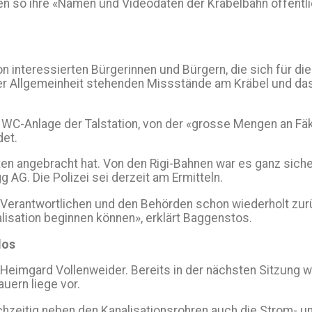
len so ihre «Namen und Videodaten der Kräbelbahn öffentl
on interessierten Bürgerinnen und Bürgern, die sich für d
er Allgemeinheit stehenden Missstände am Kräbel und das 
e WC-Anlage der Talstation, von der «grosse Mengen an Fäk
det.
aten angebracht hat. Von den Rigi-Bahnen war es ganz sich
AG. Die Polizei sei derzeit am Ermitteln.
Verantwortlichen und den Behörden schon wiederholt zurü
lisation beginnen können», erklärt Baggenstos.
los
Heimgard Vol­lenweider. Bereits in der nächsten Sitzung 
auern liege vor.
zeitig neben den Kanalisationsrohren auch die Strom- und