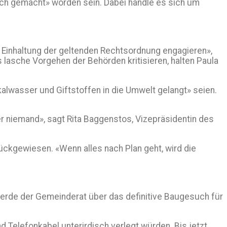
ich gemacht» worden sein. Dabei handle es sich um
ie Einhaltung der geltenden Rechtsordnung engagieren»,
lasche Vorgehen der Behörden kritisieren, halten Paula
alwasser und Giftstoffen in die Umwelt gelangt» seien.
er niemand», sagt Rita Baggenstos, Vizepräsidentin des
ckgewiesen. «Wenn alles nach Plan geht, wird die
werde der Gemeinderat über das definitive Baugesuch für
 Telefonkabel unterirdisch verlegt würden. Bis jetzt