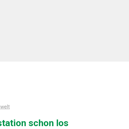
mwelt
station schon los