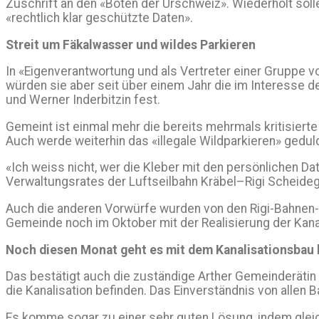
Zuschrift an den «Boten der Urschweiz». Wiederholt sol
«rechtlich klar geschützte Daten».
Streit um Fäkalwasser und wildes Parkieren
In «Eigenverantwortung und als Vertreter einer Gruppe v
würden sie aber seit über einem Jahr die im Interesse d
und Werner Inderbitzin fest.
Gemeint ist einmal mehr die bereits mehrmals kritisiert
Auch werde weiterhin das «illegale Wildparkieren» gedul
«Ich weiss nicht, wer die Kleber mit den persönlichen D
Verwaltungsrates der Luftseilbahn Kräbel–Rigi Scheidegg 
Auch die anderen Vorwürfe wurden von den Rigi-Bahnen-
Gemeinde noch im Oktober mit der Realisierung der Kana
Noch diesen Monat geht es mit dem Kanalisationsbau 
Das bestätigt auch die zuständige Arther Gemeinderätin 
die Kanalisation befinden. Das Einverständnis von allen B
Es komme sogar zu einer sehr guten Lösung, indem gleich