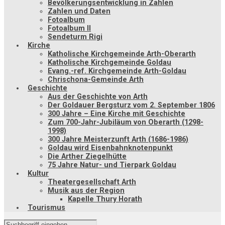
Bevölkerungsentwicklung in Zahlen
Zahlen und Daten
Fotoalbum
Fotoalbum II
Sendeturm Rigi
Kirche
Katholische Kirchgemeinde Arth-Oberarth
Katholische Kirchgemeinde Goldau
Evang.-ref. Kirchgemeinde Arth-Goldau
Chrischona-Gemeinde Arth
Geschichte
Aus der Geschichte von Arth
Der Goldauer Bergsturz vom 2. September 1806
300 Jahre – Eine Kirche mit Geschichte
Zum 700-Jahr-Jubiläum von Oberarth (1298-
1998)
300 Jahre Meisterzunft Arth (1686-1986)
Goldau wird Eisenbahnknotenpunkt
Die Arther Ziegelhütte
75 Jahre Natur- und Tierpark Goldau
Kultur
Theatergesellschaft Arth
Musik aus der Region
Kapelle Thury Horath
Tourismus