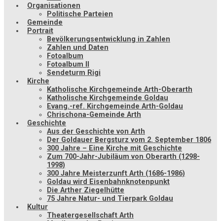
Organisationen
Politische Parteien
Gemeinde
Portrait
Bevölkerungsentwicklung in Zahlen
Zahlen und Daten
Fotoalbum
Fotoalbum II
Sendeturm Rigi
Kirche
Katholische Kirchgemeinde Arth-Oberarth
Katholische Kirchgemeinde Goldau
Evang.-ref. Kirchgemeinde Arth-Goldau
Chrischona-Gemeinde Arth
Geschichte
Aus der Geschichte von Arth
Der Goldauer Bergsturz vom 2. September 1806
300 Jahre – Eine Kirche mit Geschichte
Zum 700-Jahr-Jubiläum von Oberarth (1298-
1998)
300 Jahre Meisterzunft Arth (1686-1986)
Goldau wird Eisenbahnknotenpunkt
Die Arther Ziegelhütte
75 Jahre Natur- und Tierpark Goldau
Kultur
Theatergesellschaft Arth