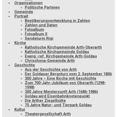
Organisationen
Politische Parteien
Gemeinde
Portrait
Bevölkerungsentwicklung in Zahlen
Zahlen und Daten
Fotoalbum
Fotoalbum II
Sendeturm Rigi
Kirche
Katholische Kirchgemeinde Arth-Oberarth
Katholische Kirchgemeinde Goldau
Evang.-ref. Kirchgemeinde Arth-Goldau
Chrischona-Gemeinde Arth
Geschichte
Aus der Geschichte von Arth
Der Goldauer Bergsturz vom 2. September 1806
300 Jahre – Eine Kirche mit Geschichte
Zum 700-Jahr-Jubiläum von Oberarth (1298-
1998)
300 Jahre Meisterzunft Arth (1686-1986)
Goldau wird Eisenbahnknotenpunkt
Die Arther Ziegelhütte
75 Jahre Natur- und Tierpark Goldau
Kultur
Theatergesellschaft Arth