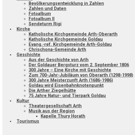
Bevölkerungsentwicklung in Zahlen
Zahlen und Daten
Fotoalbum
Fotoalbum II
Sendeturm Rigi
Kirche
Katholische Kirchgemeinde Arth-Oberarth
Katholische Kirchgemeinde Goldau
Evang.-ref. Kirchgemeinde Arth-Goldau
Chrischona-Gemeinde Arth
Geschichte
Aus der Geschichte von Arth
Der Goldauer Bergsturz vom 2. September 1806
300 Jahre – Eine Kirche mit Geschichte
Zum 700-Jahr-Jubiläum von Oberarth (1298-1998)
300 Jahre Meisterzunft Arth (1686-1986)
Goldau wird Eisenbahnknotenpunkt
Die Arther Ziegelhütte
75 Jahre Natur- und Tierpark Goldau
Kultur
Theatergesellschaft Arth
Musik aus der Region
Kapelle Thury Horath
Tourismus