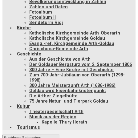
Bevölkerungsentwicklung in Zahlen
Zahlen und Daten
Fotoalbum
Fotoalbum II
Sendeturm Rigi
Kirche
Katholische Kirchgemeinde Arth-Oberarth
Katholische Kirchgemeinde Goldau
Evang.-ref. Kirchgemeinde Arth-Goldau
Chrischona-Gemeinde Arth
Geschichte
Aus der Geschichte von Arth
Der Goldauer Bergsturz vom 2. September 1806
300 Jahre – Eine Kirche mit Geschichte
Zum 700-Jahr-Jubiläum von Oberarth (1298-
1998)
300 Jahre Meisterzunft Arth (1686-1986)
Goldau wird Eisenbahnknotenpunkt
Die Arther Ziegelhütte
75 Jahre Natur- und Tierpark Goldau
Kultur
Theatergesellschaft Arth
Musik aus der Region
Kapelle Thury Horath
Tourismus