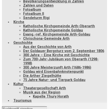
Bevölkerungsentwicklung in Zahlen
Zahlen und Daten
Fotoalbum
Fotoalbum II
Sendeturm Rigi
Kirche
Katholische Kirchgemeinde Arth-Oberarth
Katholische Kirchgemeinde Goldau
Evang.-ref. Kirchgemeinde Arth-Goldau
Chrischona-Gemeinde Arth
Geschichte
Aus der Geschichte von Arth
Der Goldauer Bergsturz vom 2. September 1806
300 Jahre – Eine Kirche mit Geschichte
Zum 700-Jahr-Jubiläum von Oberarth (1298-
1998)
300 Jahre Meisterzunft Arth (1686-1986)
Goldau wird Eisenbahnknotenpunkt
Die Arther Ziegelhütte
75 Jahre Natur- und Tierpark Goldau
Kultur
Theatergesellschaft Arth
Musik aus der Region
Kapelle Thury Horath
Tourismus