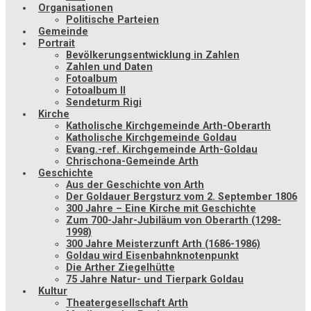
Organisationen
Politische Parteien
Gemeinde
Portrait
Bevölkerungsentwicklung in Zahlen
Zahlen und Daten
Fotoalbum
Fotoalbum II
Sendeturm Rigi
Kirche
Katholische Kirchgemeinde Arth-Oberarth
Katholische Kirchgemeinde Goldau
Evang.-ref. Kirchgemeinde Arth-Goldau
Chrischona-Gemeinde Arth
Geschichte
Aus der Geschichte von Arth
Der Goldauer Bergsturz vom 2. September 1806
300 Jahre – Eine Kirche mit Geschichte
Zum 700-Jahr-Jubiläum von Oberarth (1298-
1998)
300 Jahre Meisterzunft Arth (1686-1986)
Goldau wird Eisenbahnknotenpunkt
Die Arther Ziegelhütte
75 Jahre Natur- und Tierpark Goldau
Kultur
Theatergesellschaft Arth