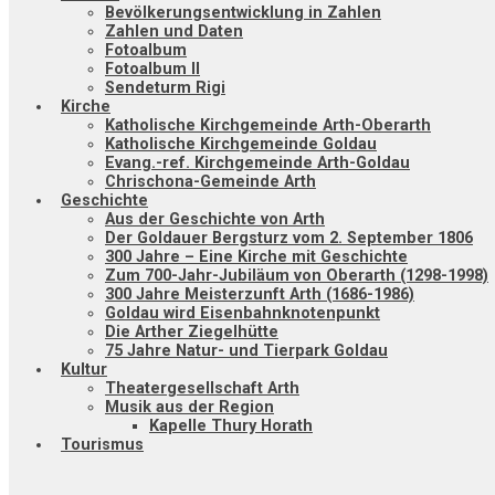
Bevölkerungsentwicklung in Zahlen
Zahlen und Daten
Fotoalbum
Fotoalbum II
Sendeturm Rigi
Kirche
Katholische Kirchgemeinde Arth-Oberarth
Katholische Kirchgemeinde Goldau
Evang.-ref. Kirchgemeinde Arth-Goldau
Chrischona-Gemeinde Arth
Geschichte
Aus der Geschichte von Arth
Der Goldauer Bergsturz vom 2. September 1806
300 Jahre – Eine Kirche mit Geschichte
Zum 700-Jahr-Jubiläum von Oberarth (1298-1998)
300 Jahre Meisterzunft Arth (1686-1986)
Goldau wird Eisenbahnknotenpunkt
Die Arther Ziegelhütte
75 Jahre Natur- und Tierpark Goldau
Kultur
Theatergesellschaft Arth
Musik aus der Region
Kapelle Thury Horath
Tourismus