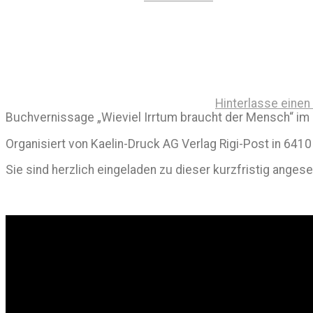
Hinterlasse eine
Buchvernissage „Wieviel Irrtum braucht der Mensch“ im 
Organisiert von Kaelin-Druck AG Verlag Rigi-Post in 6410
Sie sind herzlich eingeladen zu dieser kurzfristig anges