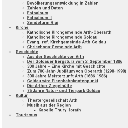
Bevölkerungsentwicklung in Zahlen
Zahlen und Daten
Fotoalbum
Fotoalbum II
Sendeturm Rigi
Kirche
Katholische Kirchgemeinde Arth-Oberarth
Katholische Kirchgemeinde Goldau
Evang.-ref. Kirchgemeinde Arth-Goldau
Chrischona-Gemeinde Arth
Geschichte
Aus der Geschichte von Arth
Der Goldauer Bergsturz vom 2. September 1806
300 Jahre – Eine Kirche mit Geschichte
Zum 700-Jahr-Jubiläum von Oberarth (1298-1998)
300 Jahre Meisterzunft Arth (1686-1986)
Goldau wird Eisenbahnknotenpunkt
Die Arther Ziegelhütte
75 Jahre Natur- und Tierpark Goldau
Kultur
Theatergesellschaft Arth
Musik aus der Region
Kapelle Thury Horath
Tourismus