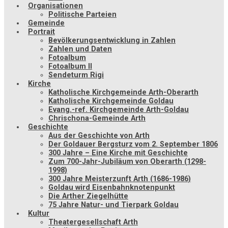
Organisationen
Politische Parteien
Gemeinde
Portrait
Bevölkerungsentwicklung in Zahlen
Zahlen und Daten
Fotoalbum
Fotoalbum II
Sendeturm Rigi
Kirche
Katholische Kirchgemeinde Arth-Oberarth
Katholische Kirchgemeinde Goldau
Evang.-ref. Kirchgemeinde Arth-Goldau
Chrischona-Gemeinde Arth
Geschichte
Aus der Geschichte von Arth
Der Goldauer Bergsturz vom 2. September 1806
300 Jahre – Eine Kirche mit Geschichte
Zum 700-Jahr-Jubiläum von Oberarth (1298-
1998)
300 Jahre Meisterzunft Arth (1686-1986)
Goldau wird Eisenbahnknotenpunkt
Die Arther Ziegelhütte
75 Jahre Natur- und Tierpark Goldau
Kultur
Theatergesellschaft Arth