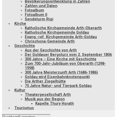
Bevölkerungsentwicklung in Zahlen
Zahlen und Daten
Fotoalbum
Fotoalbum II
Sendeturm Rigi
Kirche
Katholische Kirchgemeinde Arth-Oberarth
Katholische Kirchgemeinde Goldau
Evang.-ref. Kirchgemeinde Arth-Goldau
Chrischona-Gemeinde Arth
Geschichte
Aus der Geschichte von Arth
Der Goldauer Bergsturz vom 2. September 1806
300 Jahre – Eine Kirche mit Geschichte
Zum 700-Jahr-Jubiläum von Oberarth (1298-
1998)
300 Jahre Meisterzunft Arth (1686-1986)
Goldau wird Eisenbahnknotenpunkt
Die Arther Ziegelhütte
75 Jahre Natur- und Tierpark Goldau
Kultur
Theatergesellschaft Arth
Musik aus der Region
Kapelle Thury Horath
Tourismus