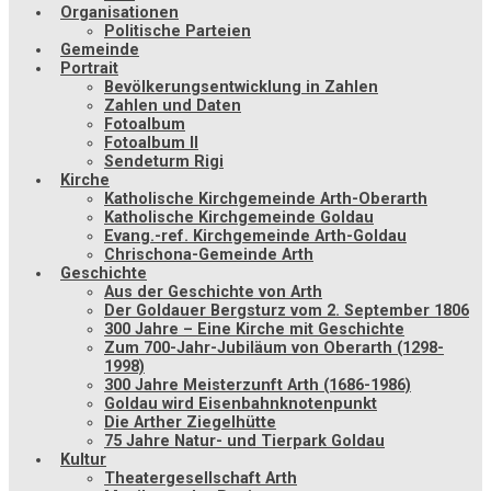
Organisationen
Politische Parteien
Gemeinde
Portrait
Bevölkerungsentwicklung in Zahlen
Zahlen und Daten
Fotoalbum
Fotoalbum II
Sendeturm Rigi
Kirche
Katholische Kirchgemeinde Arth-Oberarth
Katholische Kirchgemeinde Goldau
Evang.-ref. Kirchgemeinde Arth-Goldau
Chrischona-Gemeinde Arth
Geschichte
Aus der Geschichte von Arth
Der Goldauer Bergsturz vom 2. September 1806
300 Jahre – Eine Kirche mit Geschichte
Zum 700-Jahr-Jubiläum von Oberarth (1298-
1998)
300 Jahre Meisterzunft Arth (1686-1986)
Goldau wird Eisenbahnknotenpunkt
Die Arther Ziegelhütte
75 Jahre Natur- und Tierpark Goldau
Kultur
Theatergesellschaft Arth