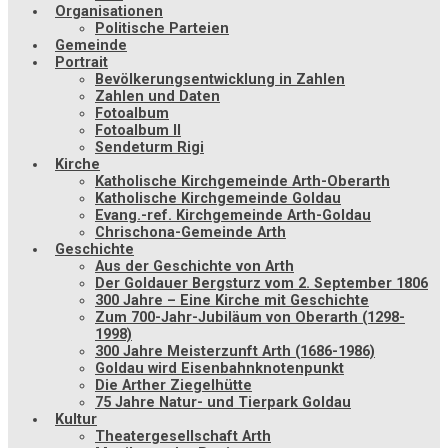
Organisationen
Politische Parteien
Gemeinde
Portrait
Bevölkerungsentwicklung in Zahlen
Zahlen und Daten
Fotoalbum
Fotoalbum II
Sendeturm Rigi
Kirche
Katholische Kirchgemeinde Arth-Oberarth
Katholische Kirchgemeinde Goldau
Evang.-ref. Kirchgemeinde Arth-Goldau
Chrischona-Gemeinde Arth
Geschichte
Aus der Geschichte von Arth
Der Goldauer Bergsturz vom 2. September 1806
300 Jahre – Eine Kirche mit Geschichte
Zum 700-Jahr-Jubiläum von Oberarth (1298-
1998)
300 Jahre Meisterzunft Arth (1686-1986)
Goldau wird Eisenbahnknotenpunkt
Die Arther Ziegelhütte
75 Jahre Natur- und Tierpark Goldau
Kultur
Theatergesellschaft Arth