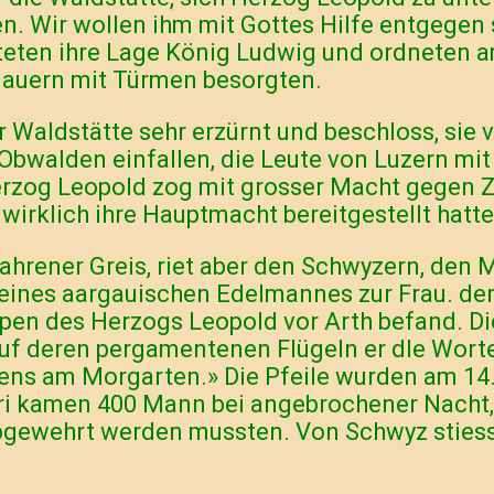
den. Wir wollen ihm mit Gottes Hilfe entgege
chteten ihre Lage König Ludwig und ordneten
mauern mit Türmen besorgten.
Waldstätte sehr erzürnt und beschloss, sie v
n Obwalden einfallen, die Leute von Luzern m
rzog Leopold zog mit grosser Macht gegen Z
wirklich ihre Hauptmacht bereitgestellt hatte
fahrener Greis, riet aber den Schwyzern, den 
eines aargauischen Edelmannes zur Frau. der
uppen des Herzogs Leopold vor Arth befand. Di
uf deren pergamentenen Flügeln er dle Worte 
ns am Morgarten.» Die Pfeile wurden am 14
Uri kamen 400 Mann bei angebrochener Nacht,
abgewehrt werden mussten. Von Schwyz stiess