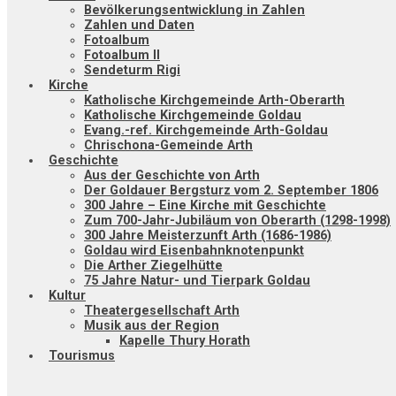
Bevölkerungsentwicklung in Zahlen
Zahlen und Daten
Fotoalbum
Fotoalbum II
Sendeturm Rigi
Kirche
Katholische Kirchgemeinde Arth-Oberarth
Katholische Kirchgemeinde Goldau
Evang.-ref. Kirchgemeinde Arth-Goldau
Chrischona-Gemeinde Arth
Geschichte
Aus der Geschichte von Arth
Der Goldauer Bergsturz vom 2. September 1806
300 Jahre – Eine Kirche mit Geschichte
Zum 700-Jahr-Jubiläum von Oberarth (1298-1998)
300 Jahre Meisterzunft Arth (1686-1986)
Goldau wird Eisenbahnknotenpunkt
Die Arther Ziegelhütte
75 Jahre Natur- und Tierpark Goldau
Kultur
Theatergesellschaft Arth
Musik aus der Region
Kapelle Thury Horath
Tourismus