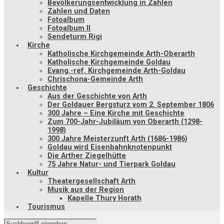
Bevölkerungsentwicklung in Zahlen
Zahlen und Daten
Fotoalbum
Fotoalbum II
Sendeturm Rigi
Kirche
Katholische Kirchgemeinde Arth-Oberarth
Katholische Kirchgemeinde Goldau
Evang.-ref. Kirchgemeinde Arth-Goldau
Chrischona-Gemeinde Arth
Geschichte
Aus der Geschichte von Arth
Der Goldauer Bergsturz vom 2. September 1806
300 Jahre – Eine Kirche mit Geschichte
Zum 700-Jahr-Jubiläum von Oberarth (1298-
1998)
300 Jahre Meisterzunft Arth (1686-1986)
Goldau wird Eisenbahnknotenpunkt
Die Arther Ziegelhütte
75 Jahre Natur- und Tierpark Goldau
Kultur
Theatergesellschaft Arth
Musik aus der Region
Kapelle Thury Horath
Tourismus