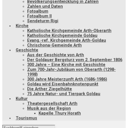
Bevölkerungsentwicklung in Zahlen
Zahlen und Daten
Fotoalbum
Fotoalbum II
Sendeturm Rigi
Kirche
Katholische Kirchgemeinde Arth-Oberarth
Katholische Kirchgemeinde Goldau
Evang.-ref. Kirchgemeinde Arth-Goldau
Chrischona-Gemeinde Arth
Geschichte
Aus der Geschichte von Arth
Der Goldauer Bergsturz vom 2. September 1806
300 Jahre – Eine Kirche mit Geschichte
Zum 700-Jahr-Jubiläum von Oberarth (1298-
1998)
300 Jahre Meisterzunft Arth (1686-1986)
Goldau wird Eisenbahnknotenpunkt
Die Arther Ziegelhütte
75 Jahre Natur- und Tierpark Goldau
Kultur
Theatergesellschaft Arth
Musik aus der Region
Kapelle Thury Horath
Tourismus