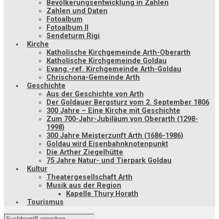
Bevölkerungsentwicklung in Zahlen
Zahlen und Daten
Fotoalbum
Fotoalbum II
Sendeturm Rigi
Kirche
Katholische Kirchgemeinde Arth-Oberarth
Katholische Kirchgemeinde Goldau
Evang.-ref. Kirchgemeinde Arth-Goldau
Chrischona-Gemeinde Arth
Geschichte
Aus der Geschichte von Arth
Der Goldauer Bergsturz vom 2. September 1806
300 Jahre – Eine Kirche mit Geschichte
Zum 700-Jahr-Jubiläum von Oberarth (1298-
1998)
300 Jahre Meisterzunft Arth (1686-1986)
Goldau wird Eisenbahnknotenpunkt
Die Arther Ziegelhütte
75 Jahre Natur- und Tierpark Goldau
Kultur
Theatergesellschaft Arth
Musik aus der Region
Kapelle Thury Horath
Tourismus