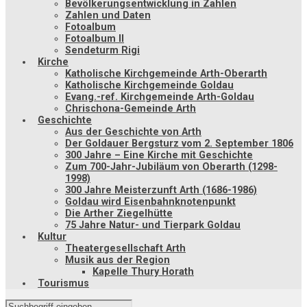
Bevölkerungsentwicklung in Zahlen
Zahlen und Daten
Fotoalbum
Fotoalbum II
Sendeturm Rigi
Kirche
Katholische Kirchgemeinde Arth-Oberarth
Katholische Kirchgemeinde Goldau
Evang.-ref. Kirchgemeinde Arth-Goldau
Chrischona-Gemeinde Arth
Geschichte
Aus der Geschichte von Arth
Der Goldauer Bergsturz vom 2. September 1806
300 Jahre – Eine Kirche mit Geschichte
Zum 700-Jahr-Jubiläum von Oberarth (1298-
1998)
300 Jahre Meisterzunft Arth (1686-1986)
Goldau wird Eisenbahnknotenpunkt
Die Arther Ziegelhütte
75 Jahre Natur- und Tierpark Goldau
Kultur
Theatergesellschaft Arth
Musik aus der Region
Kapelle Thury Horath
Tourismus