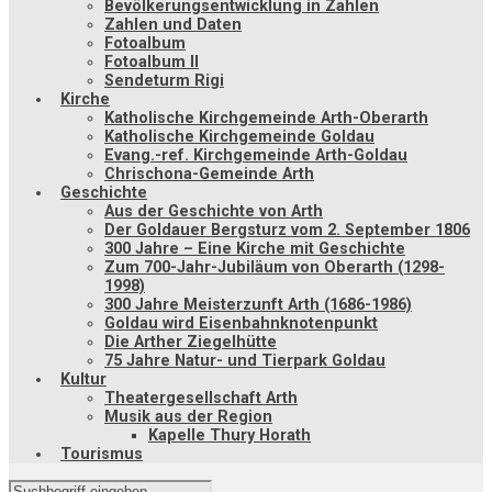
Bevölkerungsentwicklung in Zahlen
Zahlen und Daten
Fotoalbum
Fotoalbum II
Sendeturm Rigi
Kirche
Katholische Kirchgemeinde Arth-Oberarth
Katholische Kirchgemeinde Goldau
Evang.-ref. Kirchgemeinde Arth-Goldau
Chrischona-Gemeinde Arth
Geschichte
Aus der Geschichte von Arth
Der Goldauer Bergsturz vom 2. September 1806
300 Jahre – Eine Kirche mit Geschichte
Zum 700-Jahr-Jubiläum von Oberarth (1298-
1998)
300 Jahre Meisterzunft Arth (1686-1986)
Goldau wird Eisenbahnknotenpunkt
Die Arther Ziegelhütte
75 Jahre Natur- und Tierpark Goldau
Kultur
Theatergesellschaft Arth
Musik aus der Region
Kapelle Thury Horath
Tourismus