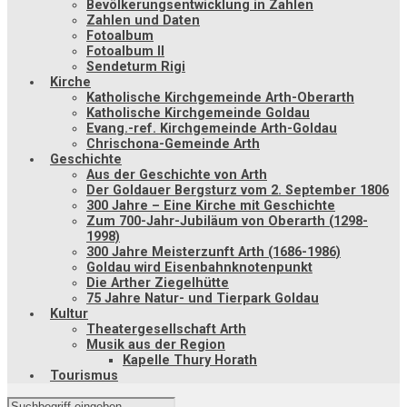
Bevölkerungsentwicklung in Zahlen
Zahlen und Daten
Fotoalbum
Fotoalbum II
Sendeturm Rigi
Kirche
Katholische Kirchgemeinde Arth-Oberarth
Katholische Kirchgemeinde Goldau
Evang.-ref. Kirchgemeinde Arth-Goldau
Chrischona-Gemeinde Arth
Geschichte
Aus der Geschichte von Arth
Der Goldauer Bergsturz vom 2. September 1806
300 Jahre – Eine Kirche mit Geschichte
Zum 700-Jahr-Jubiläum von Oberarth (1298-
1998)
300 Jahre Meisterzunft Arth (1686-1986)
Goldau wird Eisenbahnknotenpunkt
Die Arther Ziegelhütte
75 Jahre Natur- und Tierpark Goldau
Kultur
Theatergesellschaft Arth
Musik aus der Region
Kapelle Thury Horath
Tourismus