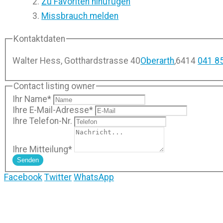
Zu Favoriten hinufügen
Missbrauch melden
Kontaktdaten
Walter Hess, Gotthardstrasse 40
Oberarth
,
6414
041 8
Contact listing owner
Ihr Name
*
Ihre E-Mail-Adresse
*
Ihre Telefon-Nr.
Ihre Mitteilung
*
Senden
Facebook
Twitter
WhatsApp