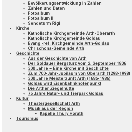
Bevölkerungsentwicklung in Zahlen
Zahlen und Daten
Fotoalbum
Fotoalbum II
Sendeturm Rigi
Kirche
Katholische Kirchgemeinde Arth-Oberarth
Katholische Kirchgemeinde Goldau
Evang.-ref. Kirchgemeinde Arth-Goldau
Chrischona-Gemeinde Arth
Geschichte
Aus der Geschichte von Arth
Der Goldauer Bergsturz vom 2. September 1806
300 Jahre – Eine Kirche mit Geschichte
Zum 700-Jahr-Jubiläum von Oberarth (1298-1998)
300 Jahre Meisterzunft Arth (1686-1986)
Goldau wird Eisenbahnknotenpunkt
Die Arther Ziegelhütte
75 Jahre Natur- und Tierpark Goldau
Kultur
Theatergesellschaft Arth
Musik aus der Region
Kapelle Thury Horath
Tourismus