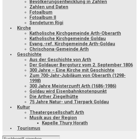
Bevölkerungsentwicklung in Zahlen
Zahlen und Daten
Fotoalbum
Fotoalbum II
Sendeturm Rigi
Kirche
Katholische Kirchgemeinde Arth-Oberarth
Katholische Kirchgemeinde Goldau
Evang.-ref. Kirchgemeinde Arth-Goldau
Chrischona-Gemeinde Arth
Geschichte
Aus der Geschichte von Arth
Der Goldauer Bergsturz vom 2. September 1806
300 Jahre – Eine Kirche mit Geschichte
Zum 700-Jahr-Jubiläum von Oberarth (1298-
1998)
300 Jahre Meisterzunft Arth (1686-1986)
Goldau wird Eisenbahnknotenpunkt
Die Arther Ziegelhütte
75 Jahre Natur- und Tierpark Goldau
Kultur
Theatergesellschaft Arth
Musik aus der Region
Kapelle Thury Horath
Tourismus