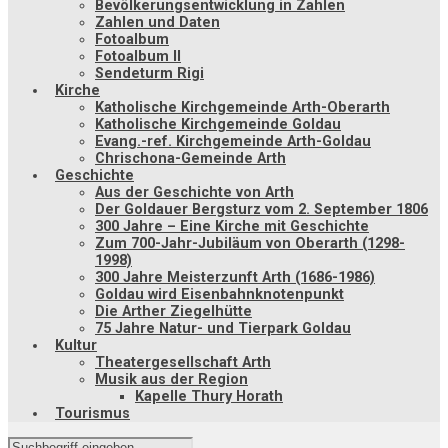
Bevölkerungsentwicklung in Zahlen
Zahlen und Daten
Fotoalbum
Fotoalbum II
Sendeturm Rigi
Kirche
Katholische Kirchgemeinde Arth-Oberarth
Katholische Kirchgemeinde Goldau
Evang.-ref. Kirchgemeinde Arth-Goldau
Chrischona-Gemeinde Arth
Geschichte
Aus der Geschichte von Arth
Der Goldauer Bergsturz vom 2. September 1806
300 Jahre – Eine Kirche mit Geschichte
Zum 700-Jahr-Jubiläum von Oberarth (1298-
1998)
300 Jahre Meisterzunft Arth (1686-1986)
Goldau wird Eisenbahnknotenpunkt
Die Arther Ziegelhütte
75 Jahre Natur- und Tierpark Goldau
Kultur
Theatergesellschaft Arth
Musik aus der Region
Kapelle Thury Horath
Tourismus