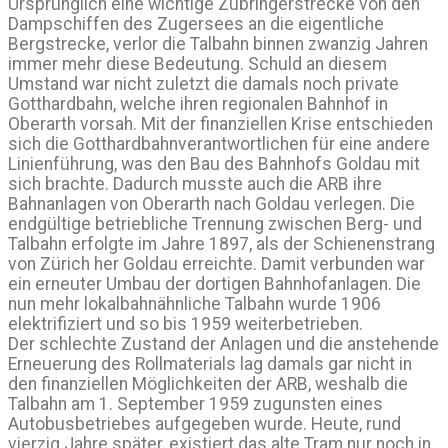
Ursprünglich eine wichtige Zubringerstrecke von den
Dampschiffen des Zugersees an die eigentliche
Bergstrecke, verlor die Talbahn binnen zwanzig Jahren
immer mehr diese Bedeutung. Schuld an diesem
Umstand war nicht zuletzt die damals noch private
Gotthardbahn, welche ihren regionalen Bahnhof in
Oberarth vorsah. Mit der finanziellen Krise entschieden
sich die Gotthardbahnverantwortlichen für eine andere
Linienführung, was den Bau des Bahnhofs Goldau mit
sich brachte. Dadurch musste auch die ARB ihre
Bahnanlagen von Oberarth nach Goldau verlegen. Die
endgültige betriebliche Trennung zwischen Berg- und
Talbahn erfolgte im Jahre 1897, als der Schienenstrang
von Zürich her Goldau erreichte. Damit verbunden war
ein erneuter Umbau der dortigen Bahnhofanlagen. Die
nun mehr lokalbahnähnliche Talbahn wurde 1906
elektrifiziert und so bis 1959 weiterbetrieben.
Der schlechte Zustand der Anlagen und die anstehende
Erneuerung des Rollmaterials lag damals gar nicht in
den finanziellen Möglichkeiten der ARB, weshalb die
Talbahn am 1. September 1959 zugunsten eines
Autobusbetriebes aufgegeben wurde. Heute, rund
vierzig Jahre später, existiert das alte Tram nur noch in