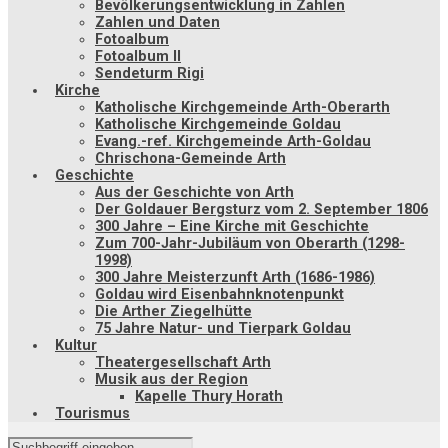
Bevölkerungsentwicklung in Zahlen
Zahlen und Daten
Fotoalbum
Fotoalbum II
Sendeturm Rigi
Kirche
Katholische Kirchgemeinde Arth-Oberarth
Katholische Kirchgemeinde Goldau
Evang.-ref. Kirchgemeinde Arth-Goldau
Chrischona-Gemeinde Arth
Geschichte
Aus der Geschichte von Arth
Der Goldauer Bergsturz vom 2. September 1806
300 Jahre – Eine Kirche mit Geschichte
Zum 700-Jahr-Jubiläum von Oberarth (1298-
1998)
300 Jahre Meisterzunft Arth (1686-1986)
Goldau wird Eisenbahnknotenpunkt
Die Arther Ziegelhütte
75 Jahre Natur- und Tierpark Goldau
Kultur
Theatergesellschaft Arth
Musik aus der Region
Kapelle Thury Horath
Tourismus