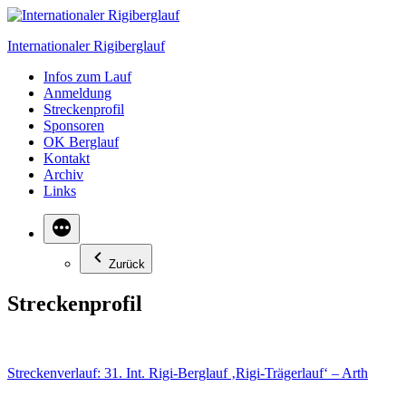
Zum
Inhalt
Internationaler Rigiberglauf
springen
Infos zum Lauf
Anmeldung
Streckenprofil
Sponsoren
OK Berglauf
Kontakt
Archiv
Links
Zurück
Streckenprofil
Streckenverlauf: 31. Int. Rigi-Berglauf ‚Rigi-Trägerlauf‘ – Arth