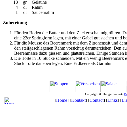
13
gr
Gelatine
4
dl
Rahm
1
dl
Saucenrahm
Zubereitung
Für den Boden die Butter und den Zucker schaumig rühren. Das
eine 22er Springform legen, mit einer Gabel gut stechen und
Für die Mousse das Beerenmark mit dem Zitronensaft und dem 
den steifgeschlagenen Rahm vorsichtig darunterziehen. Den au
Beerenmasse dazu giessen und glattstreichen. Einige Stunden k
Die Torte in 10 Stücke schneiden. Mit ein wenig Beerenmark e
Stück Torte daneben legen. Eine Erdbeere als Garnitur.
Copyright & Design Frédéric
Pa
[
Home
] [
Kontakt
] [
Contact
] [
Links
] [
Li