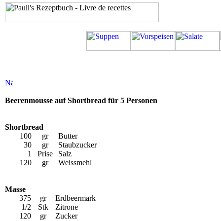
Beerenmousse auf Shortbread für 5 Personen
Shortbread
100
gr
Butter
30
gr
Staubzucker
1
Prise
Salz
120
gr
Weissmehl
Masse
375
gr
Erdbeermark
1/2
Stk
Zitrone
120
gr
Zucker