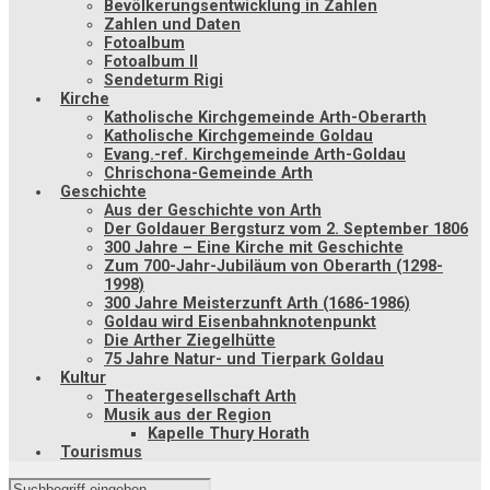
Bevölkerungsentwicklung in Zahlen
Zahlen und Daten
Fotoalbum
Fotoalbum II
Sendeturm Rigi
Kirche
Katholische Kirchgemeinde Arth-Oberarth
Katholische Kirchgemeinde Goldau
Evang.-ref. Kirchgemeinde Arth-Goldau
Chrischona-Gemeinde Arth
Geschichte
Aus der Geschichte von Arth
Der Goldauer Bergsturz vom 2. September 1806
300 Jahre – Eine Kirche mit Geschichte
Zum 700-Jahr-Jubiläum von Oberarth (1298-
1998)
300 Jahre Meisterzunft Arth (1686-1986)
Goldau wird Eisenbahnknotenpunkt
Die Arther Ziegelhütte
75 Jahre Natur- und Tierpark Goldau
Kultur
Theatergesellschaft Arth
Musik aus der Region
Kapelle Thury Horath
Tourismus