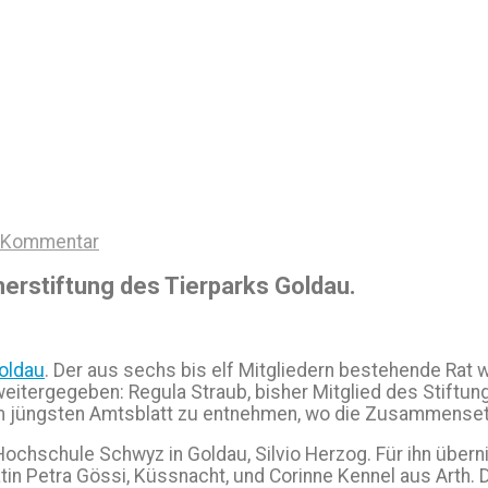
n Kommentar
erstiftung des Tierparks Goldau.
Goldau
. Der aus sechs bis elf Mitgliedern bestehende Rat w
u weitergegeben: Regula Straub, bisher Mitglied des Stift
em jüngsten Amtsblatt zu entnehmen, wo die Zusammensetzu
chschule Schwyz in Goldau, Silvio Herzog. Für ihn überni
n Petra Gössi, Küssnacht, und Corinne Kennel aus Arth. De