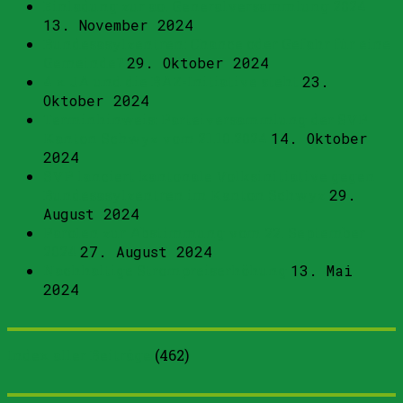
Einladung zur ao. Generalversammlung 2024
13. November 2024
Bundesasylzentren: Chance oder Gefahr für eine
Gemeinde?
29. Oktober 2024
4 x JA und die BAZ-Initiative steht
23.
Oktober 2024
Terminhinweis: Parteiversammlung der SVP
Kanton Schwyz vom 21.10.2024
14. Oktober
2024
SVP lanciert kantonale Volksinitiative gegen
Bundesasylzentren im Kanton Schwyz
29.
August 2024
Parolen zur Abstimmung vom 22. September
2024
27. August 2024
Nachhaltige Strompreiserhöhung
13. Mai
2024
Index aller Beiträge
(
462
)