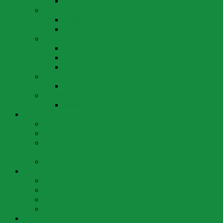
Wahlen 11. März 2012
Wahlen 2010
Wahlen 26. September 2010
Wahlen 25. April 2010
Wahlen 2008
Wahlen 1. Juni 2008
Wahlen 27. April 2008
Wahlen 16. März 2008
Wahlen 2004
Wahlen 28. März 2004
Wahlen 2000
Wahlen 12. März 2000
Partei
Ortssektion
Vorstand
Statuten der Schweizerischen Volkspartei Arth-
Oberarth-Goldau
SVP Schweiz
Unsere Vertreter
Nationalrat
Kantonsrat
Bezirksrat
Gemeinderat
Agenda