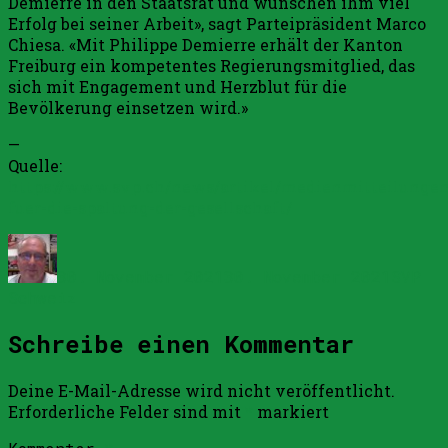
Demierre in den Staatsrat und wünschen ihm viel
Erfolg bei seiner Arbeit», sagt Parteipräsident Marco
Chiesa. «Mit Philippe Demierre erhält der Kanton
Freiburg ein kompetentes Regierungsmitglied, das
sich mit Engagement und Herzblut für die
Bevölkerung einsetzen wird.»
—
Quelle:
https://www.svp.ch/news/artikel/medienmitteilunge
fuer-die-spaltung-der-gesellschaft/
Autor
Veröffentlicht
Kateg
am
30. November 2021
30. November 2021
SVP
Schweiz
Schreibe einen Kommentar
Deine E-Mail-Adresse wird nicht veröffentlicht.
Erforderliche Felder sind mit
*
markiert