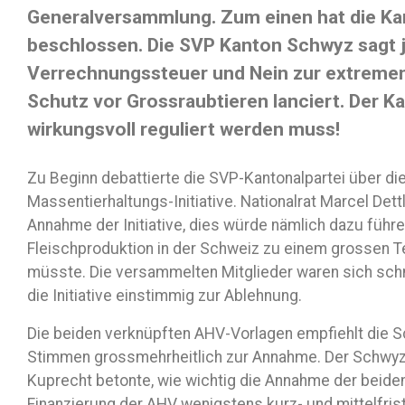
Generalversammlung. Zum einen hat die Ka
beschlossen. Die SVP Kanton Schwyz sagt j
Verrechnungssteuer und Nein zur extremen 
Schutz vor Grossraubtieren lanciert. Der K
wirkungsvoll reguliert werden muss!
Zu Beginn debattierte die SVP-Kantonalpartei über di
Massentierhaltungs-Initiative. Nationalrat Marcel Dett
Annahme der Initiative, dies würde nämlich dazu führe
Fleischproduktion in der Schweiz zu einem grossen T
müsste. Die versammelten Mitglieder waren sich schn
die Initiative einstimmig zur Ablehnung.
Die beiden verknüpften AHV-Vorlagen empfiehlt die 
Stimmen grossmehrheitlich zur Annahme. Der Schwyz
Kuprecht betonte, wie wichtig die Annahme der beiden
Finanzierung der AHV wenigstens kurz- und mittelfrist