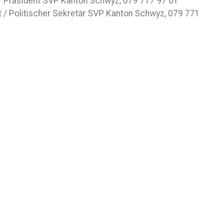
/ Präsident SVP Kanton Schwyz, 079 717 97 01
t / Politischer Sekretär SVP Kanton Schwyz, 079 771