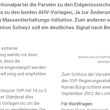
ntonalpartei die Parolen zu den Eidgenössis
a zu den beiden AHV-Vorlagen, Ja zur Änderun
Massentierhaltungs-Initiative. Zum anderen w
anton Schwyz soll ein deutliches Signal nach B
e extreme
ling warnte vor einer
Kantonsrat und SVP-Pa
n, dass die
Generalv
eil eingestampft werden
ell einig und empfehlen
Zum Schluss der Versamm
den SVP-Regierungsrats
Roman Bürgi richtete ein
Schwyzer SVP mit 74 zu 5
September 2022 die Liste
er Ständerat Alex
 Vorlagen ist, um die
Für Rückfragen:
ig zu gewährleisten. Die