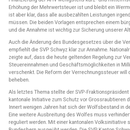
Erhöhung der Mehrwertsteuer ist und bleibt ein Werm
ist aber klar, dass alle ausbezahlten Leistungen irgen
müssen. Die beiden Vorlagen entsprechen einem bü
und die Annahme ist wichtig zur Sicherung unserer Al
Auch die Änderung des Bundesgesetzes über die Ve
empfiehlt die SVP Schwyz klar zur Annahme. National
zeigte auf, dass die heute geltenden Regelung zur V
Steuereinnahmen und Geschäftsmöglichkeiten in Mill
verschenkt. Die Reform der Verrechnungssteuer will
beheben.
Als letztes Thema stellte der SVP-Fraktionspräsiden
kantonale Initiative zum Schutz vor Grossraubtieren 
Innert wenigen Jahren hat sich der Wolfsbestand in de
Eine weitere Ausbreitung des Wolfes muss verhindert
reguliert werden. Mit einer kantonalen Volksinitiative 
Bundesbern ausgeübt werden. Die SVP Kanton Schwy