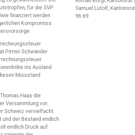
Roman Bürgi, Kantonsrat 
utstropfen, für die SVP
Samuel Lütolf, Kantonsra
dwie finanziert werden
96 69
rgerlichen Kompromiss
tersvorsorge.
rrechnungssteuer
rat Pirmin Schwander
errechnungssteuer
ionenhöhe ins Ausland
 diesen Missstand
t Thomas Haas die
der Versammlung vor.
r Schweiz vervielfacht.
 und der Bestand endlich
soll endlich Druck auf
z stimmte der