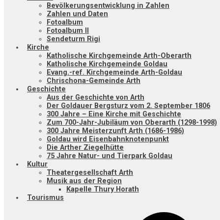
Bevölkerungsentwicklung in Zahlen
Zahlen und Daten
Fotoalbum
Fotoalbum II
Sendeturm Rigi
Kirche
Katholische Kirchgemeinde Arth-Oberarth
Katholische Kirchgemeinde Goldau
Evang.-ref. Kirchgemeinde Arth-Goldau
Chrischona-Gemeinde Arth
Geschichte
Aus der Geschichte von Arth
Der Goldauer Bergsturz vom 2. September 1806
300 Jahre – Eine Kirche mit Geschichte
Zum 700-Jahr-Jubiläum von Oberarth (1298-1998)
300 Jahre Meisterzunft Arth (1686-1986)
Goldau wird Eisenbahnknotenpunkt
Die Arther Ziegelhütte
75 Jahre Natur- und Tierpark Goldau
Kultur
Theatergesellschaft Arth
Musik aus der Region
Kapelle Thury Horath
Tourismus