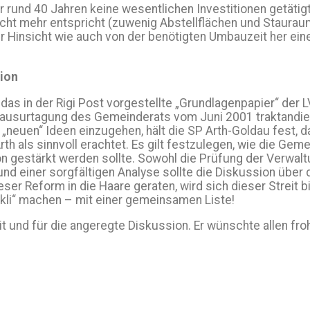
vor rund 40 Jahren keine wesentlichen Investitionen getät
ht mehr entspricht (zuwenig Abstellflächen und Stauraum, 
ller Hinsicht wie auch von der benötigten Umbauzeit her e
ion
s in der Rigi Post vorgestellte „Grundlagenpapier“ der LV
Klausurtagung des Gemeinderats vom Juni 2001 traktandiert
 „neuen“ Ideen einzugehen, hält die SP Arth-Goldau fest, 
als sinnvoll erachtet. Es gilt festzulegen, wie die Gemei
on gestärkt werden sollte. Sowohl die Prüfung der Verwal
einer sorgfältigen Analyse sollte die Diskussion über di
er Reform in die Haare geraten, wird sich dieser Streit 
kli“ machen – mit einer gemeinsamen Liste!
t und für die angeregte Diskussion. Er wünschte allen fro