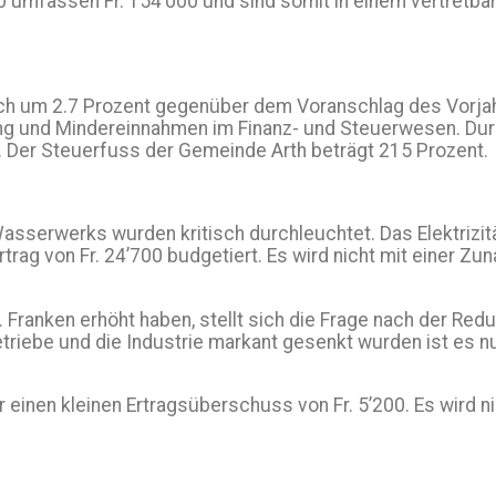
umfassen Fr. 154’000 und sind somit in einem vertretbar
h um 2.7 Prozent gegenüber dem Voranschlag des Vorjahr
g und Mindereinnahmen im Finanz- und Steuerwesen. Durc
. Der Steuerfuss der Gemeinde Arth beträgt 215 Prozent.
asserwerks wurden kritisch durchleuchtet. Das Elektrizi
ertrag von Fr. 24’700 budgetiert. Es wird nicht mit einer 
 Franken erhöht haben, stellt sich die Frage nach der Redu
riebe und die Industrie markant gesenkt wurden ist es nun 
einen kleinen Ertragsüberschuss von Fr. 5’200. Es wird