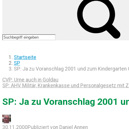
Startseite
SP
SP: Ja zu Voranschlag 2001 und zum Kindergarten 
CVP: Urne auch in Goldau
SP: AHV, Militär, Krankenkasse und Personalgesetz mit 
SP: Ja zu Voranschlag 2001 u
30.11.2000
Publiziert von
Daniel Annen