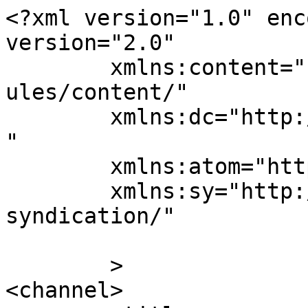
<?xml version="1.0" enc
version="2.0"

	xmlns:content="http://purl.org/rss/1.0/mod
ules/content/"

	xmlns:dc="http://purl.org/dc/elements/1.1/
"

	xmlns:atom="http://www.w3.org/2005/Atom"

	xmlns:sy="http://purl.org/rss/1.0/modules/
syndication/"

	>

<channel>
