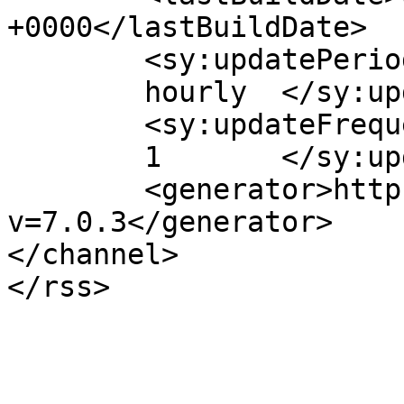
+0000</lastBuildDate>

	<sy:updatePeriod>

	hourly	</sy:updatePeriod>

	<sy:updateFrequency>

	1	</sy:updateFrequency>

	<generator>https://wordpress.org/?
v=7.0.3</generator>

</channel>
