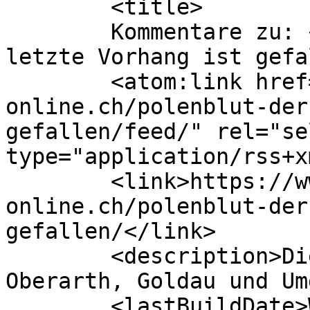
	<title>

	Kommentare zu: «Polenblut» &#8211; der 
letzte Vorhang ist gefallen	</t
	<atom:link href="https://www.arth-
online.ch/polenblut-der
gefallen/feed/" rel="sel
type="application/rss+x
	<link>https://www.arth-
online.ch/polenblut-der
gefallen/</link>

	<description>Die Website für Arth, 
Oberarth, Goldau und Um
	<lastBuildDate>Wed, 10 May 2023 10:07:43 