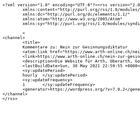
<?xml version="1.0" encoding="UTF-8"?><rss version="2.0
	xmlns:content="http://purl.org/rss/1.0/modules/content/"

	xmlns:dc="http://purl.org/dc/elements/1.1/"

	xmlns:atom="http://www.w3.org/2005/Atom"

	xmlns:sy="http://purl.org/rss/1.0/modules/syndication/"

	>

<channel>

	<title>

	Kommentare zu: Nein zur Gesinnungsdiktatur	</title>

	<atom:link href="https://www.arth-online.ch/nein-zur-gesinnungsdiktatur/feed/" rel="self" type="application/rss+xml" />

	<link>https://www.arth-online.ch/nein-zur-gesinnungsdiktatur/</link>

	<description>Die Website für Arth, Oberarth, Goldau und Umgebung</description>

	<lastBuildDate>Sun, 30 May 2021 22:59:55 +0000</lastBuildDate>

	<sy:updatePeriod>

	hourly	</sy:updatePeriod>

	<sy:updateFrequency>

	1	</sy:updateFrequency>

	<generator>https://wordpress.org/?v=7.0.2</generator>

</channel>
