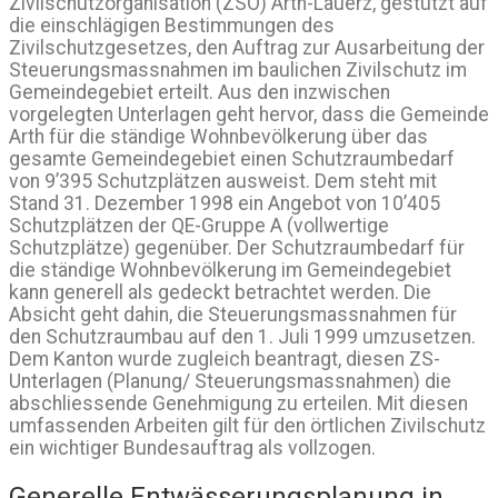
Zivilschutzorganisation (ZSO) Arth-Lauerz, gestützt auf
die einschlägigen Bestimmungen des
Zivilschutzgesetzes, den Auftrag zur Ausarbeitung der
Steuerungsmassnahmen im baulichen Zivilschutz im
Gemeindegebiet erteilt. Aus den inzwischen
vorgelegten Unterlagen geht hervor, dass die Gemeinde
Arth für die ständige Wohnbevölkerung über das
gesamte Gemeindegebiet einen Schutzraumbedarf
von 9’395 Schutzplätzen ausweist. Dem steht mit
Stand 31. Dezember 1998 ein Angebot von 10’405
Schutzplätzen der QE-Gruppe A (vollwertige
Schutzplätze) gegenüber. Der Schutzraumbedarf für
die ständige Wohnbevölkerung im Gemeindegebiet
kann generell als gedeckt betrachtet werden. Die
Absicht geht dahin, die Steuerungsmassnahmen für
den Schutzraumbau auf den 1. Juli 1999 umzusetzen.
Dem Kanton wurde zugleich beantragt, diesen ZS-
Unterlagen (Planung/ Steuerungsmassnahmen) die
abschliessende Genehmigung zu erteilen. Mit diesen
umfassenden Arbeiten gilt für den örtlichen Zivilschutz
ein wichtiger Bundesauftrag als vollzogen.
Generelle Entwässerungsplanung in