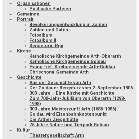
Organisationen
Politische Parteien
Gemeinde
Portrait
Bevölkerungsentwicklung in Zahlen
Zahlen und Daten
Fotoalbum
Fotoalbum II
Sendeturm Rigi
Kirche
Katholische Kirchgemeinde Arth-Oberarth
Katholische Kirchgemeinde Goldau
Evang.-ref. Kirchgemeinde Arth-Goldau
Chrischona-Gemeinde Arth
Geschichte
Aus der Geschichte von Arth
Der Goldauer Bergsturz vom 2. September 1806
300 Jahre – Eine Kirche mit Geschichte
Zum 700-Jahr-Jubiläum von Oberarth (1298-
1998)
300 Jahre Meisterzunft Arth (1686-1986)
Goldau wird Eisenbahnknotenpunkt
Die Arther Ziegelhütte
75 Jahre Natur- und Tierpark Goldau
Kultur
Theatergesellschaft Arth