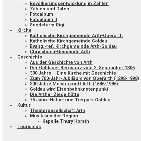
Bevölkerungsentwicklung in Zahlen
Zahlen und Daten
Fotoalbum
Fotoalbum II
Sendeturm Rigi
Kirche
Katholische Kirchgemeinde Arth-Oberarth
Katholische Kirchgemeinde Goldau
Evang.-ref. Kirchgemeinde Arth-Goldau
Chrischona-Gemeinde Arth
Geschichte
Aus der Geschichte von Arth
Der Goldauer Bergsturz vom 2. September 1806
300 Jahre – Eine Kirche mit Geschichte
Zum 700-Jahr-Jubiläum von Oberarth (1298-1998)
300 Jahre Meisterzunft Arth (1686-1986)
Goldau wird Eisenbahnknotenpunkt
Die Arther Ziegelhütte
75 Jahre Natur- und Tierpark Goldau
Kultur
Theatergesellschaft Arth
Musik aus der Region
Kapelle Thury Horath
Tourismus