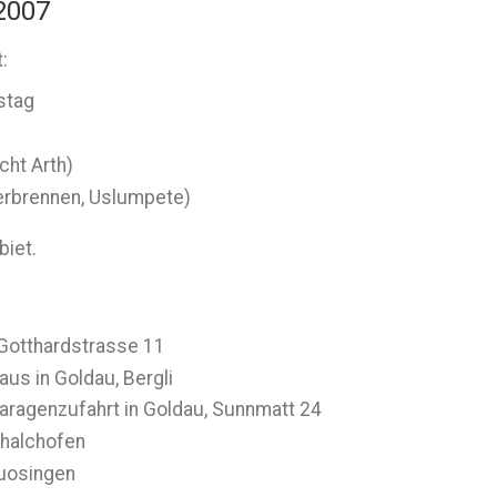
 2007
:
stag
cht Arth)
verbrennen, Uslumpete)
biet.
 Gotthardstrasse 11
us in Goldau, Bergli
ragenzufahrt in Goldau, Sunnmatt 24
Chalchofen
Buosingen