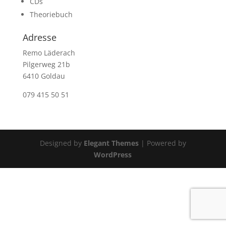
CDs
Theoriebuch
Adresse
Remo Läderach
Pilgerweg 21b
6410 Goldau
079 415 50 51
Designed by
Elegant Themes
| Powered by
WordPress