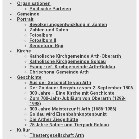
Organisationen
Politische Parteien
Gemeinde
Portrait
Bevölkerungsentwicklung in Zahlen
Zahlen und Daten
Fotoalbum
Fotoalbum II
Sendeturm Rigi
Kirche
Katholische Kirchgemeinde Arth-Oberarth
Katholische Kirchgemeinde Goldau
Evang.-ref. Kirchgemeinde Arth-Goldau
Chrischona-Gemeinde Arth
Geschichte
Aus der Geschichte von Arth
Der Goldauer Bergsturz vom 2. September 1806
300 Jahre – Eine Kirche mit Geschichte
Zum 700-Jahr-Jubiläum von Oberarth (1298-
1998)
300 Jahre Meisterzunft Arth (1686-1986)
Goldau wird Eisenbahnknotenpunkt
Die Arther Ziegelhütte
75 Jahre Natur- und Tierpark Goldau
Kultur
Theatergesellschaft Arth