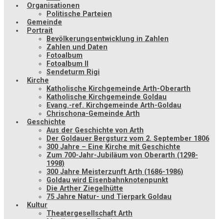
Organisationen
Politische Parteien
Gemeinde
Portrait
Bevölkerungsentwicklung in Zahlen
Zahlen und Daten
Fotoalbum
Fotoalbum II
Sendeturm Rigi
Kirche
Katholische Kirchgemeinde Arth-Oberarth
Katholische Kirchgemeinde Goldau
Evang.-ref. Kirchgemeinde Arth-Goldau
Chrischona-Gemeinde Arth
Geschichte
Aus der Geschichte von Arth
Der Goldauer Bergsturz vom 2. September 1806
300 Jahre – Eine Kirche mit Geschichte
Zum 700-Jahr-Jubiläum von Oberarth (1298-
1998)
300 Jahre Meisterzunft Arth (1686-1986)
Goldau wird Eisenbahnknotenpunkt
Die Arther Ziegelhütte
75 Jahre Natur- und Tierpark Goldau
Kultur
Theatergesellschaft Arth