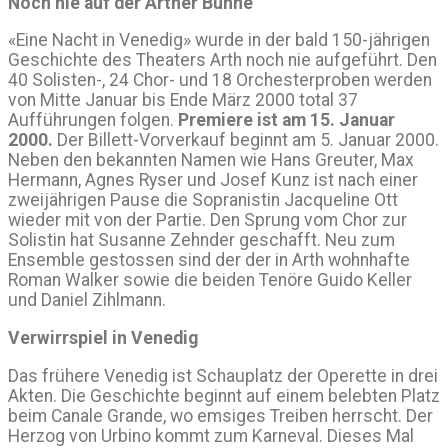
Noch nie auf der Arther Bühne
«Eine Nacht in Venedig» wurde in der bald 150-jährigen
Geschichte des Theaters Arth noch nie aufgeführt. Den
40 Solisten-, 24 Chor- und 18 Orchesterproben werden
von Mitte Januar bis Ende März 2000 total 37
Aufführungen folgen.
Premiere ist am 15. Januar
2000.
Der Billett-Vorverkauf beginnt am 5. Januar 2000.
Neben den bekannten Namen wie Hans Greuter, Max
Hermann, Agnes Ryser und Josef Kunz ist nach einer
zweijährigen Pause die Sopranistin Jacqueline Ott
wieder mit von der Partie. Den Sprung vom Chor zur
Solistin hat Susanne Zehnder geschafft. Neu zum
Ensemble gestossen sind der der in Arth wohnhafte
Roman Walker sowie die beiden Tenöre Guido Keller
und Daniel Zihlmann.
Verwirrspiel in Venedig
Das frühere Venedig ist Schauplatz der Operette in drei
Akten. Die Geschichte beginnt auf einem belebten Platz
beim Canale Grande, wo emsiges Treiben herrscht. Der
Herzog von Urbino kommt zum Karneval. Dieses Mal