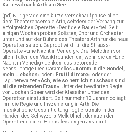
Karneval nach Arth am See.
(pd) Nur gerade eine kurze Verschnaufpause blieb
dem Theaterensemble Arth, seitdem der Vorhang zur
erfolgreichen Operette «Der fidele Bauer» fiel. Seit
einigen Wochen proben Solisten, Chor und Orchester
unter und auf der Bühne des Theaters Arth für die neue
Operettensaison. Geprobt wird für die Strauss-
Operette «Eine Nacht in Venedig». Drei Melodien vor
allem fallen den Musikfreunden ein, wenn sie an «Eine
Nacht in Venedig» denken: das betörende,
sehnsüchtige Lied Caramellos
«Komm in die Gondel,
mein Liebchen»
oder
«Frutti di mare»
oder der
Lagunenwalzer
«Ach, wie so herrlich zu schaun sind
all die reizenden Fraun»
. Unter der bewährten Regie
von Jochen Speer wird der Klassiker unter den
Operetten einstudiert. Seit nunmehr 13 Jahren obliegt
ihm die Regie und Inszenierung in Arth. Die
musikalische Gesamtleitung liegt erstmals in den
Händen des Schwyzers Melk Ulrich, der auch den
Operettenchor zu Höchstleistungen anspornt.