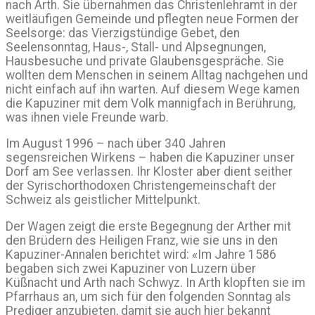
nach Arth. Sie übernahmen das Christenlehramt in der
weitläufigen Gemeinde und pflegten neue Formen der
Seelsorge: das Vierzigstündige Gebet, den
Seelensonntag, Haus-, Stall- und Alpsegnungen,
Hausbesuche und private Glaubensgespräche. Sie
wollten dem Menschen in seinem Alltag nachgehen und
nicht einfach auf ihn warten. Auf diesem Wege kamen
die Kapuziner mit dem Volk mannigfach in Berührung,
was ihnen viele Freunde warb.
Im August 1996 – nach über 340 Jahren
segensreichen Wirkens – haben die Kapuziner unser
Dorf am See verlassen. Ihr Kloster aber dient seither
der Syrischorthodoxen Christengemeinschaft der
Schweiz als geistlicher Mittelpunkt.
Der Wagen zeigt die erste Begegnung der Arther mit
den Brüdern des Heiligen Franz, wie sie uns in den
Kapuziner-Annalen berichtet wird: «Im Jahre 1586
begaben sich zwei Kapuziner von Luzern über
Küßnacht und Arth nach Schwyz. In Arth klopften sie im
Pfarrhaus an, um sich für den folgenden Sonntag als
Prediger anzubieten, damit sie auch hier bekannt