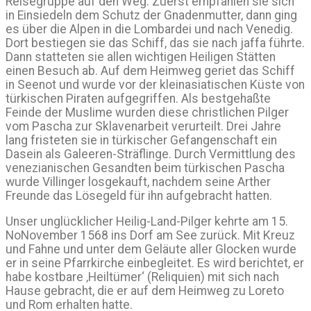
Reisegruppe auf den Weg. Zuerst empfahlen sie sich
in Einsiedeln dem Schutz der Gnadenmutter, dann ging
es über die Alpen in die Lombardei und nach Venedig.
Dort bestiegen sie das Schiff, das sie nach jaffa führte.
Dann statteten sie allen wichtigen Heiligen Stätten
einen Besuch ab. Auf dem Heimweg geriet das Schiff
in Seenot und wurde vor der kleinasiatischen Küste von
türkischen Piraten aufgegriffen. Als bestgehaßte
Feinde der Muslime wurden diese christlichen Pilger
vom Pascha zur Sklavenarbeit verurteilt. Drei Jahre
lang fristeten sie in türkischer Gefangenschaft ein
Dasein als Galeeren-Sträflinge. Durch Vermittlung des
venezianischen Gesandten beim türkischen Pascha
wurde Villinger losgekauft, nachdem seine Arther
Freunde das Lösegeld für ihn aufgebracht hatten.
Unser unglücklicher Heilig-Land-Pilger kehrte am 15.
NoNovember 1568 ins Dorf am See zurück. Mit Kreuz
und Fahne und unter dem Geläute aller Glocken wurde
er in seine Pfarrkirche einbegleitet. Es wird berichtet, er
habe kostbare ‚Heiltümer‘ (Reliquien) mit sich nach
Hause gebracht, die er auf dem Heimweg zu Loreto
und Rom erhalten hatte.