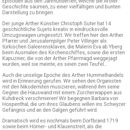
Episoden aus den Jahrhunderten, weiche die Arther
Geschichte säumen, zu einer vielfältigen und bunten
Darstellung zu bringen.
Der junge Arther Künstier Christoph Suter hat 14
geschichtliche Sujets kreativ in eindrucksvolle
Umzugswagen umgesetzt. Wir treffen hier den Arther
Pfarrer und Jerusalempilger Peter Villinger als
türkischen Galeerensklaven, die Malerin Eva ab Yberg
beim Ausmalen des Kirchenschiffes, sowie die ersten
Kapuziner, die von der Arther Pfarrmagd weggejagt
wurden, weil sie meinte, es seien zwei Teufel…
Auch die unselige Epoche des Arther Hummelhandels
wird in Erinnerung gerufen. Wir sehen den Organisten
mit den Nikodemiten musizieren, während ihm seine
Gegner die Hauswand mit einem Zürcherwappen aus
Kuhdreck verschmieren! Wir begegnen Barbara von
Hospenthal, die um ihres Glaubens willen ins Schwyzer
Gefängnis und an den Galgen geführt wird.
Dramatisch wird es nochmals beim Dorfbrand 1719
sowie beim Hörner- und Klauenstreit, als die