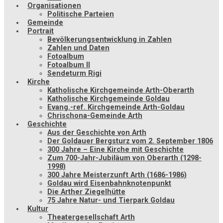
Organisationen
Politische Parteien
Gemeinde
Portrait
Bevölkerungsentwicklung in Zahlen
Zahlen und Daten
Fotoalbum
Fotoalbum II
Sendeturm Rigi
Kirche
Katholische Kirchgemeinde Arth-Oberarth
Katholische Kirchgemeinde Goldau
Evang.-ref. Kirchgemeinde Arth-Goldau
Chrischona-Gemeinde Arth
Geschichte
Aus der Geschichte von Arth
Der Goldauer Bergsturz vom 2. September 1806
300 Jahre – Eine Kirche mit Geschichte
Zum 700-Jahr-Jubiläum von Oberarth (1298-
1998)
300 Jahre Meisterzunft Arth (1686-1986)
Goldau wird Eisenbahnknotenpunkt
Die Arther Ziegelhütte
75 Jahre Natur- und Tierpark Goldau
Kultur
Theatergesellschaft Arth