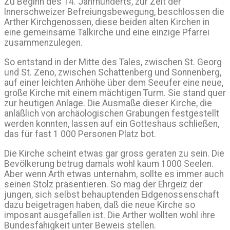
Zu Beginn des 14. Jahrhunderts, zur Zeit der
lnnerschweizer Befreiungsbewegung, beschlossen die
Arther Kirchgenossen, diese beiden alten Kirchen in
eine gemeinsame Talkirche und eine einzige Pfarrei
zusammenzulegen.
So entstand in der Mitte des Tales, zwischen St. Georg
und St. Zeno, zwischen Schattenberg und Sonnenberg,
auf einer leichten Anhöhe über dem Seeufer eine neue,
große Kirche mit einem mächtigen Turm. Sie stand quer
zur heutigen Anlage. Die Ausmaße dieser Kirche, die
anläßlich von archäologischen Grabungen festgestellt
werden konnten, lassen auf ein Gotteshaus schließen,
das für fast 1 000 Personen Platz bot.
Die Kirche scheint etwas gar gross geraten zu sein. Die
Bevölkerung betrug damals wohl kaum 1000 Seelen.
Aber wenn Arth etwas unternahm, sollte es immer auch
seinen Stolz präsentieren. So mag der Ehrgeiz der
jungen, sich selbst behauptenden Eidgenossenschaft
dazu beigetragen haben, daß die neue Kirche so
imposant ausgefallen ist. Die Arther wollten wohl ihre
Bundesfähigkeit unter Beweis stellen.