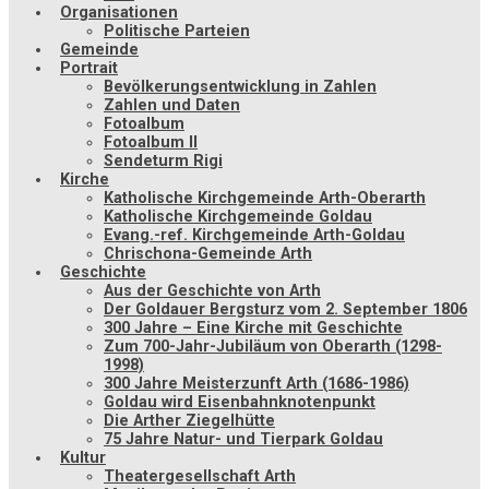
Organisationen
Politische Parteien
Gemeinde
Portrait
Bevölkerungsentwicklung in Zahlen
Zahlen und Daten
Fotoalbum
Fotoalbum II
Sendeturm Rigi
Kirche
Katholische Kirchgemeinde Arth-Oberarth
Katholische Kirchgemeinde Goldau
Evang.-ref. Kirchgemeinde Arth-Goldau
Chrischona-Gemeinde Arth
Geschichte
Aus der Geschichte von Arth
Der Goldauer Bergsturz vom 2. September 1806
300 Jahre – Eine Kirche mit Geschichte
Zum 700-Jahr-Jubiläum von Oberarth (1298-
1998)
300 Jahre Meisterzunft Arth (1686-1986)
Goldau wird Eisenbahnknotenpunkt
Die Arther Ziegelhütte
75 Jahre Natur- und Tierpark Goldau
Kultur
Theatergesellschaft Arth